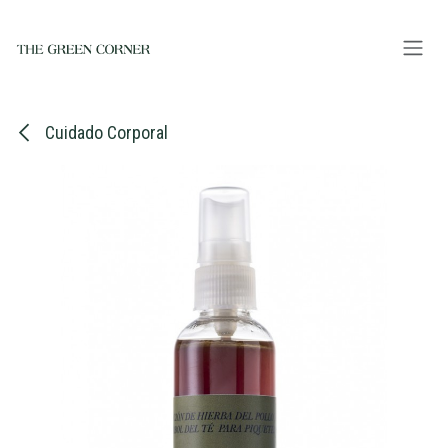
Ir al contenido
Cuidado Corporal