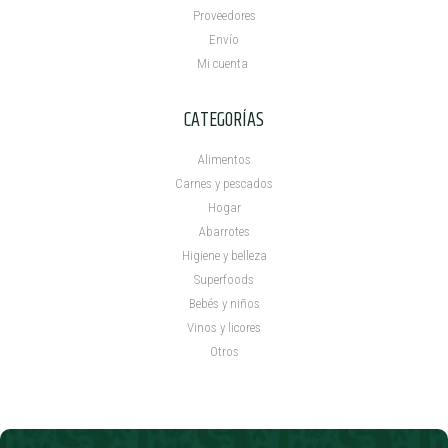
Proveedores
Envío
Mi cuenta ​
CATEGORÍAS
Alimentos
Carnes y pescados
Hogar
Abarrotes
Higiene y belleza
Superfoods
Bebés y niños
Vinos y licores
Otros