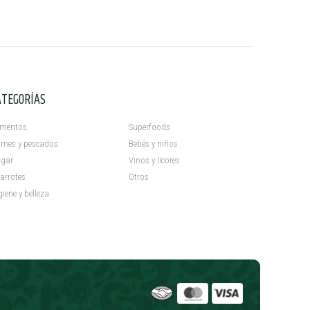
ATEGORÍAS
C
imentos
Superfoods
rnes y pescados
Bebés y niños
gar
Vinos y licores
arrotes
Otros
giene y belleza