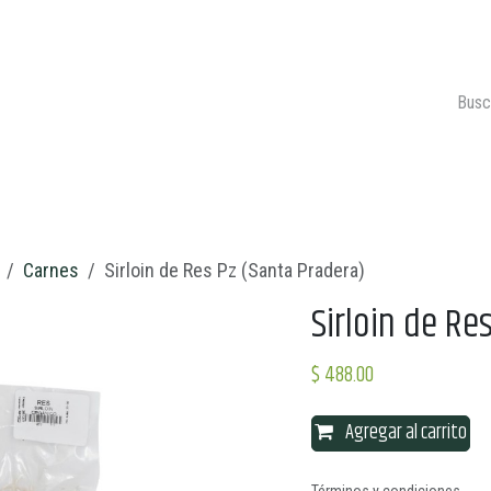
ONTACTO
CARRITO 🛒
Carnes
Sirloin de Res Pz (Santa Pradera)
Sirloin de Re
$
488.00
Agregar al carrito