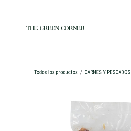
Ir al contenido
INICIO
TIENDA
NOSOTROS
RESTAURANTE
C
Todos los productos
CARNES Y PESCADOS