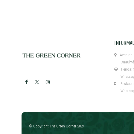
INFORMA
Avenida M
Cuauhtémo
Tienda: 5
Whatsapp:
Restaurant
Whatsapp:
​
© Copyright The Green Corner 2024