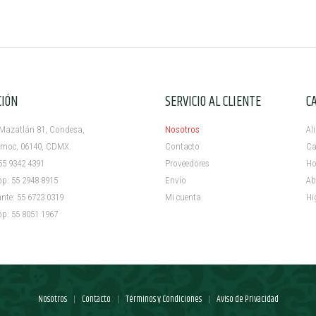
CIÓN
SERVICIO AL CLIENTE
C
azatlán 81, Condesa,
Nosotros
Al
c, 06140, CDMX.
Contacto
Ca
5 9342 4391
Proveedores
Ho
 55 2948 8915
Envío
Ab
e: 55 6723 0319
Mi cuenta ​
Hi
 55 8051 1967
Nosotros
Contacto
Términos y Condiciones
Aviso de Privacidad
|
|
|