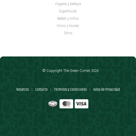
Higiene y belleza
Superfoods
Bebés y niños
Vinos y licores
Otros
© Copyright The Green Corner 2024
Nosotros
Contacto
Términos y Condiciones
Aviso de Privacidad
|
|
|