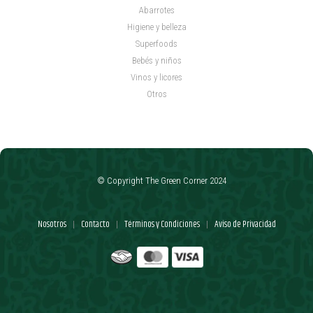
Abarrotes
Higiene y belleza
Superfoods
Bebés y niños
Vinos y licores
Otros
© Copyright The Green Corner 2024
Nosotros
Contacto
Términos y Condiciones
Aviso de Privacidad
|
|
|