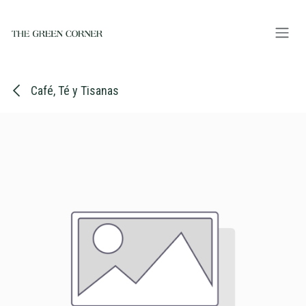
Ir al contenido
Café, Té y Tisanas