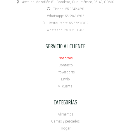
Avenida Mazatlán 81, Condesa, Cuauhtémoc, 06140, CDMX.
Tienda: 55 9342 4391
Whatsapp: 55 2948 8915
Restaurante: 55 6723 0319
Whatsapp: 55 8051 1967
SERVICIO AL CLIENTE
Nosotros
Contacto
Proveedores
Envío
Mi cuenta ​
CATEGORÍAS
Alimentos
Carnes y pescados
Hogar