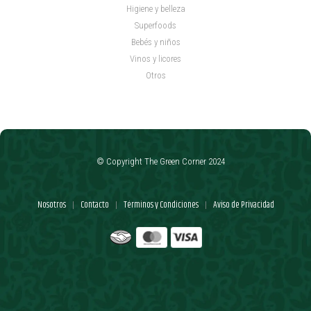
Higiene y belleza
Superfoods
Bebés y niños
Vinos y licores
Otros
© Copyright The Green Corner 2024
Nosotros
Contacto
Términos y Condiciones
Aviso de Privacidad
|
|
|