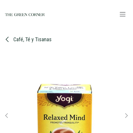
Ir al contenido
Café, Té y Tisanas