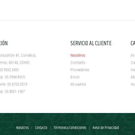
CIÓN
SERVICIO AL CLIENTE
C
azatlán 81, Condesa,
Nosotros
Al
c, 06140, CDMX.
Contacto
Ca
5 9342 4391
Proveedores
Ho
 55 2948 8915
Envío
Ab
e: 55 6723 0319
Mi cuenta ​
Hi
 55 8051 1967
Nosotros
Contacto
Términos y Condiciones
Aviso de Privacidad
|
|
|