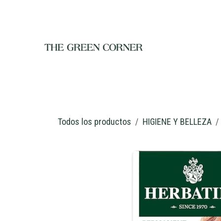
Ir al contenido
INICIO
TIENDA
NOSOTROS
RESTAURANTE
C
Todos los productos
HIGIENE Y BELLEZA