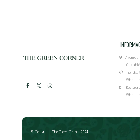
INFORMA
Avenida M
Cuauhtémo
Tienda: 5
Whatsapp:
Restaurant
Whatsapp:
​
© Copyright The Green Corner 2024