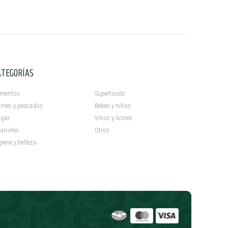
ATEGORÍAS
C
imentos
Superfoods
rnes y pescados
Bebés y niños
gar
Vinos y licores
arrotes
Otros
giene y belleza