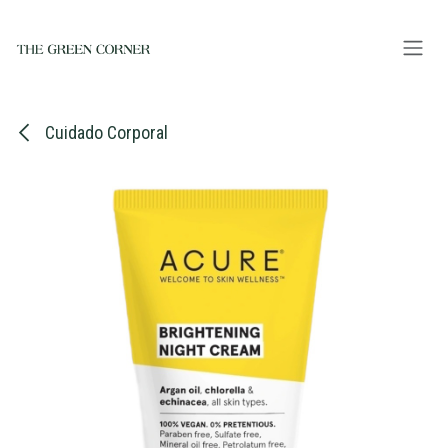
Ir al contenido
Cuidado Corporal