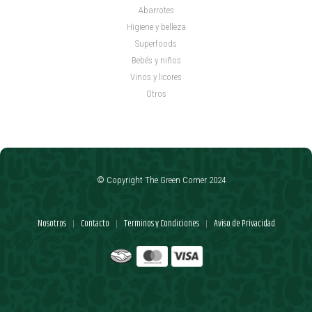
Abarrotes
Higiene y belleza
Superfoods
Bebés y niños
Vinos y licores
Otros
© Copyright The Green Corner 2024
Nosotros
Contacto
Términos y Condiciones
Aviso de Privacidad
|
|
|