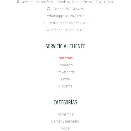
Avenida Mazatlán 81, Condesa, Cuauhtémoc, 06140, CDMX.
Tienda: 55 9342 4391
Whatsapp: 55 2948 8915
Restaurante: 55 6723 0319
Whatsapp: 55 8051 1967
SERVICIO AL CLIENTE
Nosotros
Contacto
Proveedores
Envío
Mi cuenta ​
CATEGORÍAS
Alimentos
Carnes y pescados
Hogar