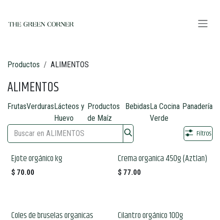
Ir al contenido
Productos
ALIMENTOS
ALIMENTOS
Frutas
Verduras
Lácteos y
Productos
Bebidas
La Cocina
Panadería
Huevo
de Maíz
Verde
Filtros
Ejote orgánico kg
Crema organica 450g (Aztlan)
$
70.00
$
77.00
Coles de bruselas organicas
Cilantro orgánico 100g