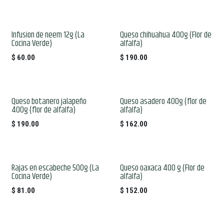
Infusion de neem 12g (La
Queso chihuahua 400g (Flor de
Cocina Verde)
alfalfa)
$
60.00
$
190.00
Queso botanero jalapeño
Queso asadero 400g (flor de
400g (flor de alfalfa)
alfalfa)
$
190.00
$
162.00
Rajas en escabeche 500g (La
Queso oaxaca 400 g (Flor de
Cocina Verde)
alfalfa)
$
81.00
$
152.00