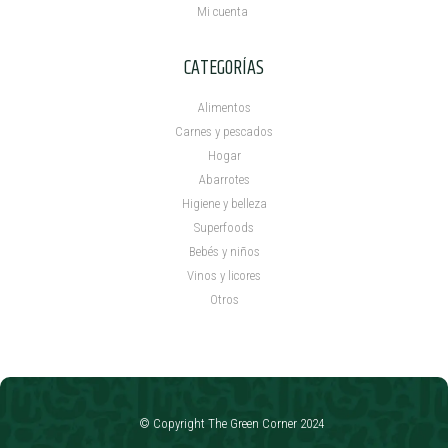
Mi cuenta ​
CATEGORÍAS
Alimentos
Carnes y pescados
Hogar
Abarrotes
Higiene y belleza
Superfoods
Bebés y niños
Vinos y licores
Otros
© Copyright The Green Corner 2024