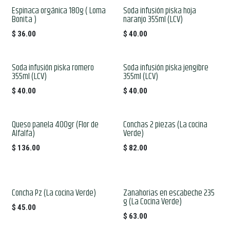
Espinaca orgánica 180g ( Loma
Soda infusión piska hoja
Bonita )
naranjo 355ml (LCV)
$
36.00
$
40.00
Soda infusión piska romero
Soda infusión piska jengibre
355ml (LCV)
355ml (LCV)
$
40.00
$
40.00
Queso panela 400gr (Flor de
Conchas 2 piezas (La cocina
Alfalfa)
Verde)
$
136.00
$
82.00
Concha Pz (La cocina Verde)
Zanahorias en escabeche 235
g (La Cocina Verde)
$
45.00
$
63.00