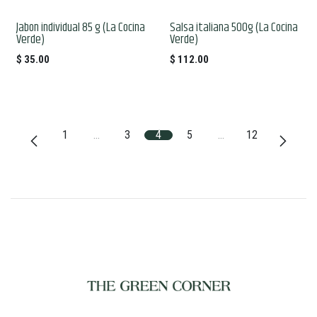
Jabon individual 85 g (La Cocina
Salsa italiana 500g (La Cocina
Verde)
Verde)
$
35.00
$
112.00
1
…
3
4
5
…
12