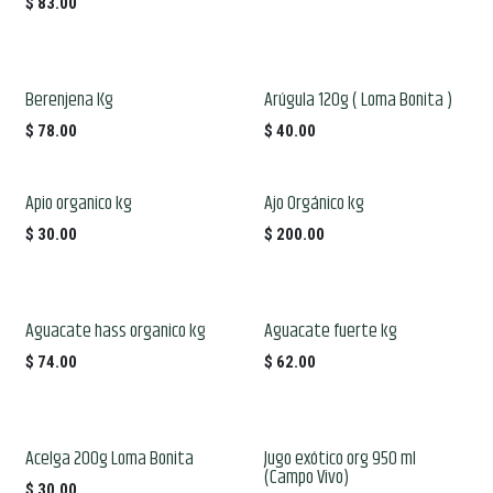
$
83.00
Berenjena Kg
Arúgula 120g ( Loma Bonita )
$
78.00
$
40.00
Apio organico kg
Ajo Orgánico kg
$
30.00
$
200.00
Aguacate hass organico kg
Aguacate fuerte kg
$
74.00
$
62.00
Acelga 200g Loma Bonita
Jugo exótico org 950 ml
(Campo Vivo)
$
30.00