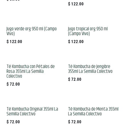
$
122.00
Jugo verde org 950 ml (Campo
Jugo tropical org 950 ml
Vivo)
(Campo Vivo)
$
122.00
$
122.00
Té Kombucha con Pétalos de
Té Kombucha de Jengibre
Rosa 355ml La Semilla
355ml La Semilla Colectivo
Colectivo
$
72.00
$
72.00
Té Kombucha Original 355ml La
Té Kombucha de Menta 355ml
Semilla Colectivo
La Semilla Colectivo
$
72.00
$
72.00