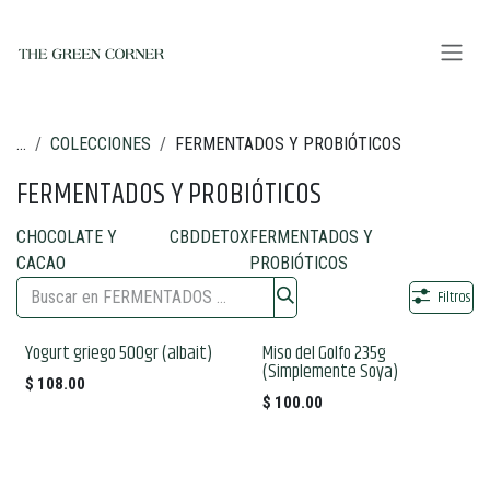
Ir al contenido
...
COLECCIONES
FERMENTADOS Y PROBIÓTICOS
FERMENTADOS Y PROBIÓTICOS
CHOCOLATE Y
CBD
DETOX
FERMENTADOS Y
CACAO
PROBIÓTICOS
Filtros
Yogurt griego 500gr (albait)
Miso del Golfo 235g
(Simplemente Soya)
$
108.00
$
100.00