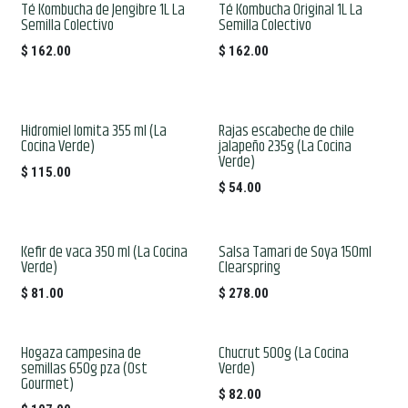
Té Kombucha de Jengibre 1L La
Té Kombucha Original 1L La
Semilla Colectivo
Semilla Colectivo
$
162.00
$
162.00
Hidromiel lomita 355 ml (La
Rajas escabeche de chile
Cocina Verde)
jalapeño 235g (La Cocina
Verde)
$
115.00
$
54.00
Kefir de vaca 350 ml (La Cocina
Salsa Tamari de Soya 150ml
Verde)
Clearspring
$
81.00
$
278.00
Hogaza campesina de
Chucrut 500g (La Cocina
semillas 650g pza (Ost
Verde)
Gourmet)
$
82.00