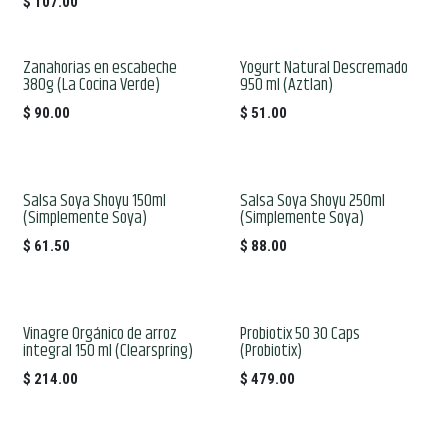
$
107.00
Zanahorias en escabeche
Yogurt Natural Descremado
380g (La Cocina Verde)
950 ml (Aztlan)
$
90.00
$
51.00
Salsa Soya Shoyu 150ml
Salsa Soya Shoyu 250ml
(Simplemente Soya)
(Simplemente Soya)
$
61.50
$
88.00
Vinagre Orgánico de arroz
Probiotix 50 30 Caps
integral 150 ml (Clearspring)
(Probiotix)
$
214.00
$
479.00