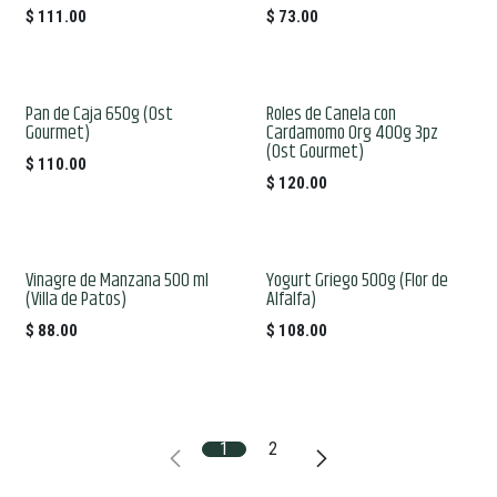
$
111.00
$
73.00
Pan de Caja 650g (Ost
Roles de Canela con
Gourmet)
Cardamomo Org 400g 3pz
(Ost Gourmet)
$
110.00
$
120.00
Vinagre de Manzana 500 ml
Yogurt Griego 500g (Flor de
(Villa de Patos)
Alfalfa)
$
88.00
$
108.00
1
2