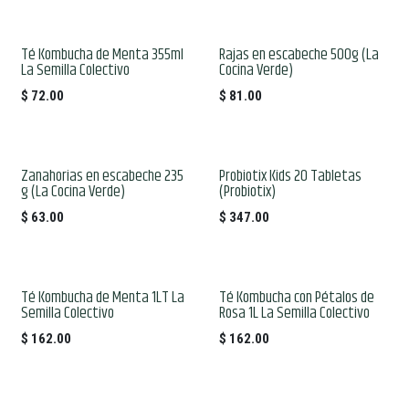
Té Kombucha de Menta 355ml
Rajas en escabeche 500g (La
La Semilla Colectivo
Cocina Verde)
$
72.00
$
81.00
Zanahorias en escabeche 235
Probiotix Kids 20 Tabletas
g (La Cocina Verde)
(Probiotix)
$
63.00
$
347.00
Té Kombucha de Menta 1LT La
Té Kombucha con Pétalos de
Semilla Colectivo
Rosa 1L La Semilla Colectivo
$
162.00
$
162.00