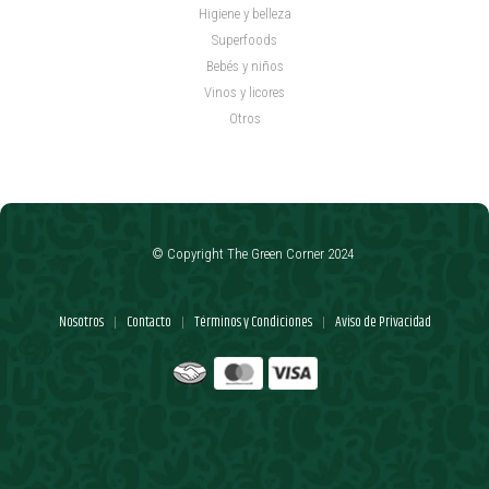
Higiene y belleza
Superfoods
Bebés y niños
Vinos y licores
Otros
© Copyright The Green Corner 2024
Nosotros
Contacto
Términos y Condiciones
Aviso de Privacidad
|
|
|